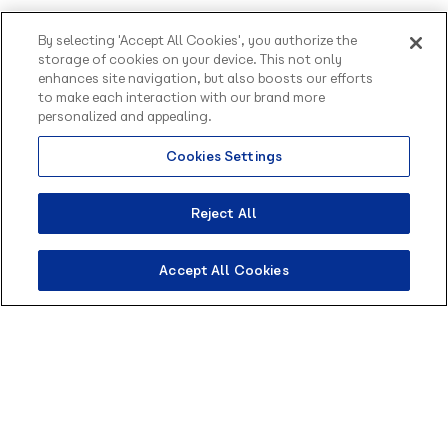
By selecting 'Accept All Cookies', you authorize the
storage of cookies on your device. This not only
enhances site navigation, but also boosts our efforts
to make each interaction with our brand more
personalized and appealing.
Cookies Settings
Olá, sou o Contato
inteligente da Blip.
Como posso te ajudar?
Reject All
Accept All Cookies
Reative clientes que não responderam no seu
atendimento: com essa extensão você pode
enviar até três mensagens diferentes para os
clientes que ficarem inativos durante
atendimento humano.