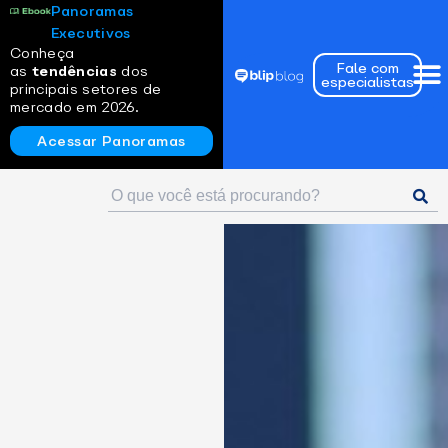
Panoramas
Executivos
Conheça
Fale com
as
tendências
dos
especialistas
principais setores de
mercado em 2026.
Acessar Panoramas