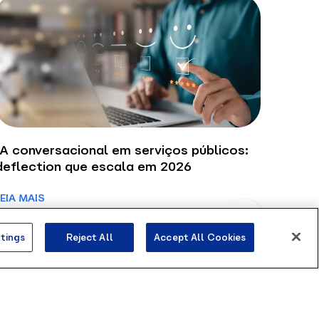
IA conversacional em serviços públicos:
deflection que escala em 2026
Olá, sou o Contato
inteligente da Blip.
LEIA MAIS
Como posso te ajudar?
tings
Reject All
Accept All Cookies