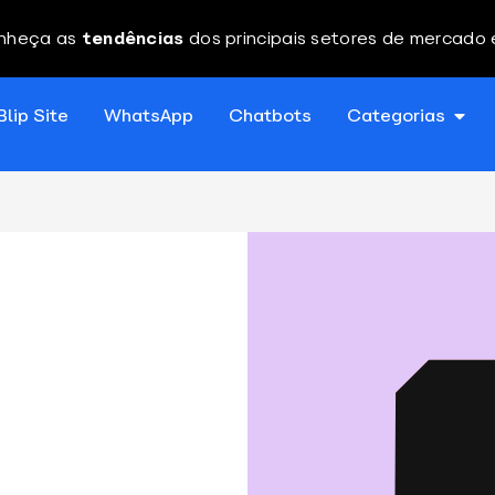
nheça as
tendências
dos principais setores de mercado
Blip Site
WhatsApp
Chatbots
Categorias