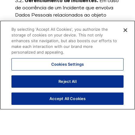
3.2.
Gerenciamento de Incidentes.
Em caso
de ocorrência de um Incidente que envolva
Dados Pessoais relacionados ao objeto
deste Acordo ou do Termo, as Partes
comprometem-se a comunicar tal ocorrência
By selecting 'Accept All Cookies', you authorize the
storage of cookies on your device. This not only
entre si. A comunicação do Incidente deverá
enhances site navigation, but also boosts our efforts to
ser enviada imediatamente e sem atraso
make each interaction with our brand more
injustificado, em prazo não superior a 48
personalized and appealing.
(quarenta e oito) horas contadas da ciência
Cookies Settings
do Incidente pela Parte. Referida notificação
deverá ser realizada por escrito e conter de
forma detalhada: (i) a data da ocorrência do
Reject All
Incidente; (ii) a descrição das circunstâncias
em que o Incidente ocorreu; (iii) a categoria e
Accept All Cookies
a natureza dos Dados Pessoais e Titulares
envolvidos; (iv) as medidas técnicas e de
segurança adotadas para a proteção de tais
Dados Pessoais; (v) as medidas tomadas e
aquelas em vias de serem tomadas para