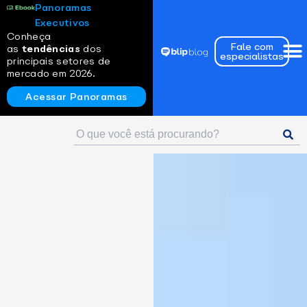
Panoramas
Executivos
Conheça
Fale com
as
tendências
dos
especialistas
principais setores de
mercado em 2026.
Acessar Panoramas