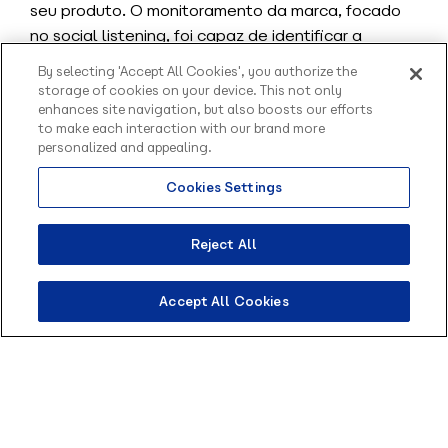
seu produto. O monitoramento da marca, focado
no social listening, foi capaz de identificar a
menção indireta (sem o uso do @) feita pelo
By selecting 'Accept All Cookies', you authorize the
cliente, gerando uma possibilidade de retratação
storage of cookies on your device. This not only
logo após a publicação.
enhances site navigation, but also boosts our efforts
to make each interaction with our brand more
A ação da empresa aconteceu um dia após a
personalized and appealing.
publicação do comentário, o que é um tempo
Cookies Settings
Olá, sou o Contato
médio de resposta quando tratamos de redes
inteligente da Blip.
sociais.
Como posso te ajudar?
Reject All
Tendo como base o grande fluxo de conversas que
acontecem online, um monitoramento saudável
Accept All Cookies
deve ser feito de forma diária pela equipe. Mas,
caso sua demanda não permita uma análise diária,
é importante que ela seja feita na
maior
frequência possível
.