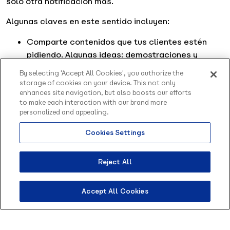
solo otra notificación más.
Algunas claves en este sentido incluyen:
Comparte contenidos que tus clientes estén
pidiendo. Algunas ideas: demostraciones y
tutoriales sobre tus productos, contenidos
By selecting 'Accept All Cookies', you authorize the
“detrás de las cámaras” o pre-lanzamientos.
storage of cookies on your device. This not only
Envía ofertas y descuentos exclusivos
enhances site navigation, but also boosts our efforts
to make each interaction with our brand more
(incluyendo algunas con tiempo limitado),
personalized and appealing.
anuncios o novedades (por ejemplo, la
renovación de stock de uno de los productos por
Cookies Settings
los que los clientes han mostrado interés).
Aprovechar las oportunidades de enviar
Reject All
contenido multimedia, incluyendo imágenes,
vídeos o GIFs.
Accept All Cookies
Una de las claves en todo ello es que los contenidos
queden
segmentados
de acuerdo a las preferencias
de los usuarios. En este sentido, la
personalización