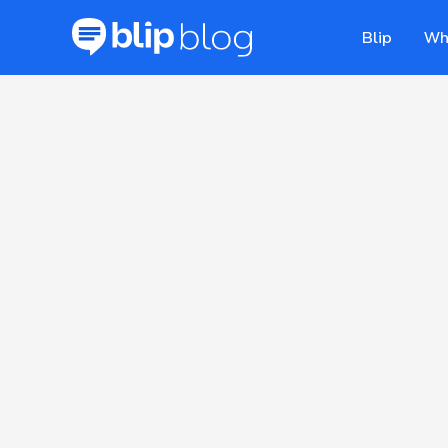
Blip
Wh