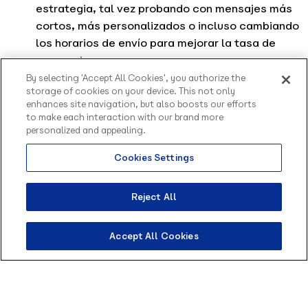
estrategia, tal vez probando con mensajes más
cortos, más personalizados o incluso cambiando
los horarios de envío para mejorar la tasa de
respuesta.
By selecting 'Accept All Cookies', you authorize the
storage of cookies on your device. This not only
enhances site navigation, but also boosts our efforts
to make each interaction with our brand more
personalized and appealing.
Cookies Settings
Reject All
Buenas prácticas para mejorar
Accept All Cookies
la tasa de lectura y respuesta
en WhatsApp
Las notificaciones de confirmación de lectura son