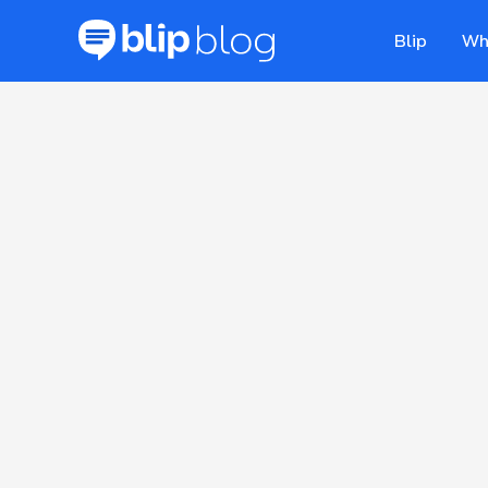
Blip
Wh