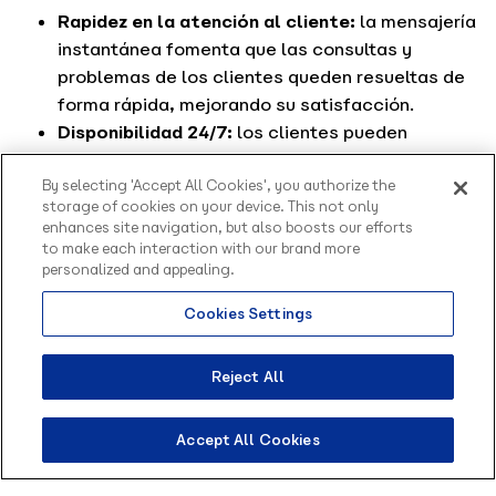
Rapidez en la atención al cliente:
la mensajería
instantánea fomenta que las consultas y
problemas de los clientes queden resueltas de
forma rápida, mejorando su satisfacción.
Disponibilidad 24/7:
los clientes pueden
comunicarse con la empresa en cualquier
momento del día, incluso fuera del horario
By selecting 'Accept All Cookies', you authorize the
storage of cookies on your device. This not only
laboral (a diferencia de otras opciones como las
enhances site navigation, but also boosts our efforts
llamadas de teléfono). Además, si se combina la
to make each interaction with our brand more
mensajería instantánea con
contactos
personalized and appealing.
inteligentes
, es posible dar respuesta de forma
Cookies Settings
inmediata y continuar la conversación.
Interacción en tiempo real y/o no sincronizada:
Reject All
este tipo de comunicación es extremadamente
versátil, ya que facilita la comunicación
instantánea y en tiempo real, pero también la no
Accept All Cookies
sincronizada, que puede ser más conveniente
para algunos usuarios y en algunas situaciones.