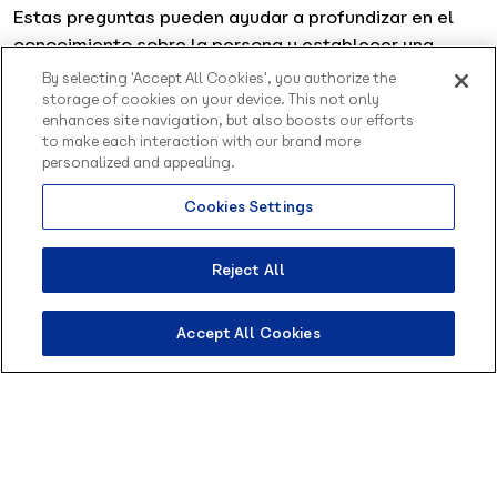
Estas preguntas pueden ayudar a profundizar en el
conocimiento sobre la persona y establecer una
comunicación efectiva con nuevos clientes. Una
By selecting 'Accept All Cookies', you authorize the
forma de hacerlo es implementar una estrategia
storage of cookies on your device. This not only
enhances site navigation, but also boosts our efforts
omnicanal
, conocida también como multicanal.
to make each interaction with our brand more
personalized and appealing.
En LATAM,
las redes más usadas
son WhatsApp,
Instagram, Facebook y TikTok. Tu equipo necesita
Cookies Settings
presencia activa en cada canal donde tu prospecto
pasa tiempo, con un mensaje adaptado a cada uno.
Reject All
#
4
Crea programas de recomendación
Accept All Cookies
¿Sabías que tus clientes actuales pueden
recomendar nuevos leads? Los programas de
recomendación y recompensa son una excelente
forma de prospectar nuevos clientes.
En la práctica, funciona así: al recomendar los
servicios o productos de tu empresa a otras