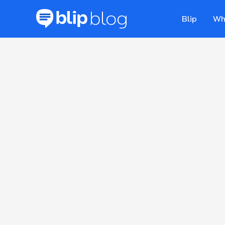
Blip
Wh