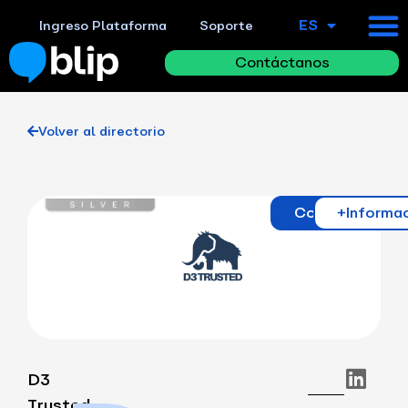
ES
EN
Ingreso Plataforma
Soporte
Contáctanos
Volver al directorio
Contacto
+Informa
D3
Trusted