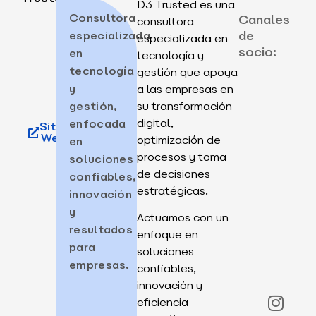
D3 Trusted es una
Consultora
Canales
consultora
de
especializada
especializada en
socio:
en
tecnología y
tecnología
gestión que apoya
y
a las empresas en
gestión,
su transformación
digital,
enfocada
Sitio
Web
optimización de
en
procesos y toma
soluciones
de decisiones
confiables,
estratégicas.
innovación
y
Actuamos con un
resultados
enfoque en
para
soluciones
empresas.
confiables,
innovación y
eficiencia