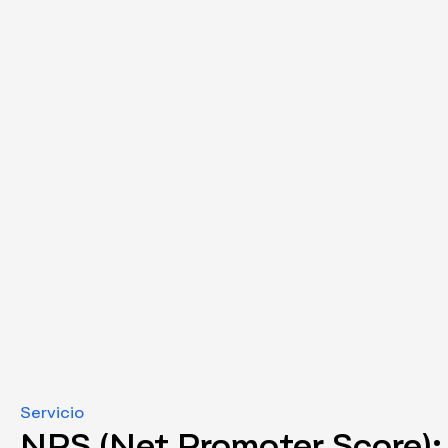
Servicio
NPS (Net Promoter Score):