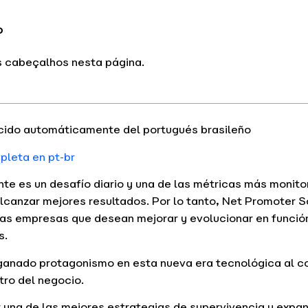
o
 cabeçalhos nesta página.
cido automáticamente del portugués brasileño
mpleta en pt-br
ente es un desafío diario y una de las métricas más monit
canzar mejores resultados. Por lo tanto, Net Promoter S
las empresas que desean mejorar y evolucionar en funció
s.
anado protagonismo en esta nueva era tecnológica al co
tro del negocio.
 una de las mejores estrategias de supervivencia y expa