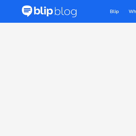
Blip
Wh