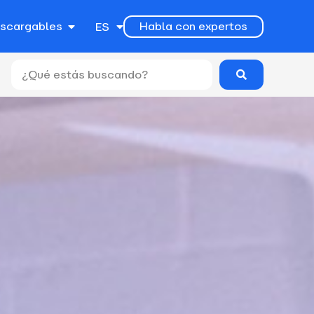
EN
escargables
Habla con expertos
ES
PT