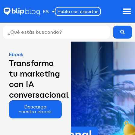
EN
ES
Habla con expertos
PT
Ebook
Transforma
tu marketing
con IA
conversacional
Descarga
nuestro ebook