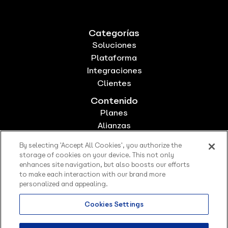
Categorías
Soluciones
Plataforma
Integraciones
Clientes
Contenido
Planes
Alianzas
Sobre Nosotros
By selecting 'Accept All Cookies', you authorize the
Trabaja con nosotros
storage of cookies on your device. This not only
Sitemap
enhances site navigation, but also boosts our efforts
to make each interaction with our brand more
personalized and appealing.
Cookies Settings