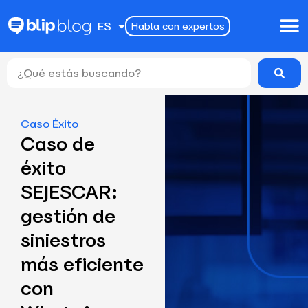
EN
ES
Habla con expertos
PT
Caso Éxito
Caso de
éxito
SEJESCAR:
gestión de
siniestros
más eficiente
con