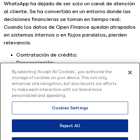
WhatsApp ha dejado de ser solo un canal de atención
al cliente. Se ha convertido en un entorno donde las
decisiones financieras se toman en tiempo real:
Cuando los datos de Open Finance quedan atrapados
en sistemas internos o en flujos paralelos, pierden
relevancia.
Contratación de crédito;
Renegociación;
Pagos;
By selecting 'Accept All Cookies', you authorize the
storage of cookies on your device. This not only
Ofertas personalizadas;
enhances site navigation, but also boosts our efforts
Asistencia inmediata.
to make each interaction with our brand more
personalized and appealing.
El valor solo se manifiesta cuando la experiencia del
cliente tiene lugar en el canal adecuado, con
Cookies Settings
contexto y continuidad.
Los principales retos de Open
Reject All
Finance en la experiencia del