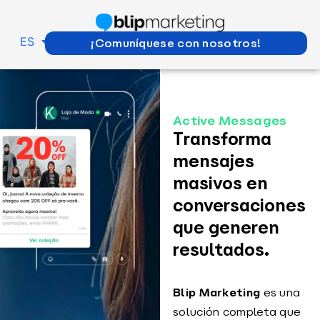
PT
ES
EN
¡Comuníquese con nosotros!
Active Messages
Transforma
mensajes
masivos en
conversaciones
que generen
resultados.
Blip Marketing
es una
solución completa que