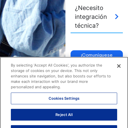
¿Necesito
integración
técnica?
¡Comuníquese
con nosotros!
By selecting 'Accept All Cookies', you authorize the
storage of cookies on your device. This not only
enhances site navigation, but also boosts our efforts to
make each interaction with our brand more
personalized and appealing.
Cookies Settings
R. Sergipe, 1440 – Savassi – Belo Horizonte – MG.
Reject All
Av. Brig. Faria Lima, 4221 – 9° andar – Itaim Bibi – São Paulo – SP.