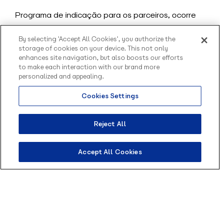
Programa de indicação para os parceiros, ocorre
com um pagamento de uma comissão pelas
oportunidades que o parceiro gerou, desde que o
By selecting 'Accept All Cookies', you authorize the
storage of cookies on your device. This not only
cliente tenha fechado um Plano
enhances site navigation, but also boosts our efforts
Business/Enterprise da nossa plataforma com
to make each interaction with our brand more
nosso time de vendas!
personalized and appealing.
Uma vantagem é que a venda é feita pelo nosso
Cookies Settings
Olá, sou o Contato
comercial,
o que vale aqui é a indicação certeira!
inteligente da Blip.
Os participantes do programa são denominados
Como posso te ajudar?
Reject All
parceiros Referral
e têm acesso a um formulário
de indicação! É ideal para aquele cliente que bate
à porta do parceiro sem a solução de chatbots e
Accept All Cookies
precisa de uma plataforma de confiança!
Quer saber ainda mais sobre Blip Referral?
Clique aqui e descubra tudo!
Headstart