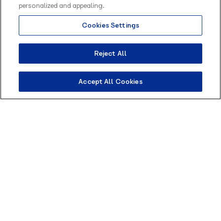
personalized and appealing.
¿Fácil, verdad?
Cookies Settings
Reject All
Accept All Cookies
Cómo sacarle el máximo
partido a los enlaces
Ubicar el enlace en lugares estratégicos:
Elegir
puntos visibles como la página de contacto,
fichas de producto, la cabecera del sitio web o
redes sociales.
Personalizar el mensaje de bienvenida:
Evitar