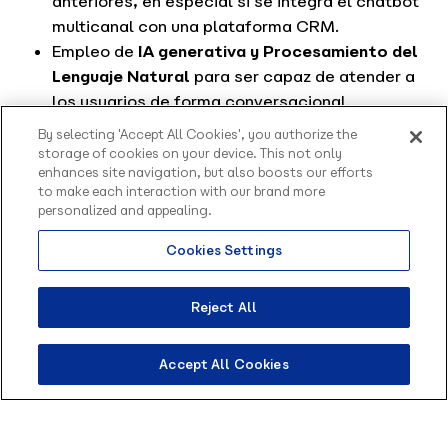
anteriores, en especial si se integra el chatbot
multicanal con una plataforma CRM.
Empleo de
IA generativa y Procesamiento del
Lenguaje Natural
para ser capaz de atender a
los usuarios de forma conversacional.
Quizás te interese:
Integrar WhatsApp con tu CRM:
By selecting 'Accept All Cookies', you authorize the
cómo y por qué hacerlo
storage of cookies on your device. This not only
enhances site navigation, but also boosts our efforts
¿Qué beneficios ofrece un
to make each interaction with our brand more
personalized and appealing.
chatbot multicanal?
Cookies Settings
Genera eficiencias para la empresa y fomenta
la productividad:
el chatbot multicanal supone
Reject All
que los equipos humanos puedan acceder desde
una sola plataforma a conversaciones en todos
Accept All Cookies
sus canales de atención, ventas y marketing. Los
agentes ya no tienen que navegar en diferentes
plataformas y mejoran su productividad y