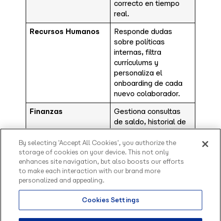
correcto en tiempo
real.
Recursos Humanos
Responde dudas
sobre políticas
internas, filtra
currículums y
personaliza el
onboarding de cada
nuevo colaborador.
Finanzas
Gestiona consultas
de saldo, historial de
transacciones,
procesamiento de
By selecting 'Accept All Cookies', you authorize the
storage of cookies on your device. This not only
facturas y detección
enhances site navigation, but also boosts our efforts
de fraudes de forma
to make each interaction with our brand more
segura.
personalized and appealing.
Cookies Settings
Tu equipo define los flujos; el chatbot los ejecuta en
cada área de forma coordinada. Y para que esa