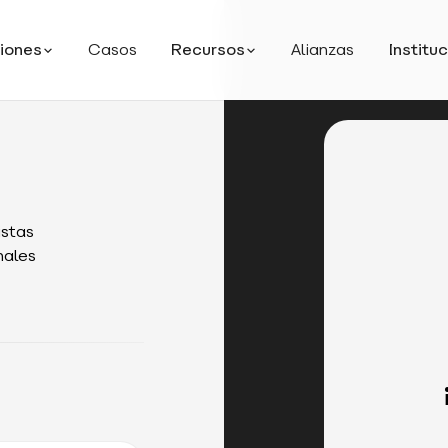
iones
Casos
Recursos
Alianzas
Institu
istas
nales