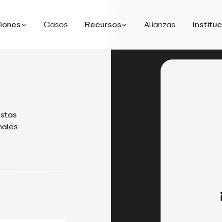
iones
Casos
Recursos
Alianzas
Institu
istas
nales