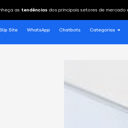
nheça as
tendências
dos principais setores de mercado
Blip Site
WhatsApp
Chatbots
Categorias