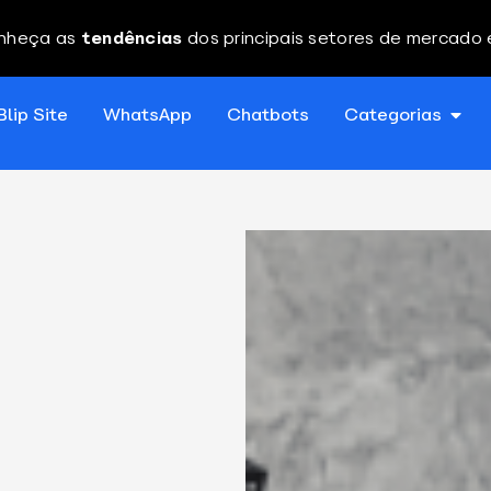
nheça as
tendências
dos principais setores de mercado
Blip Site
WhatsApp
Chatbots
Categorias