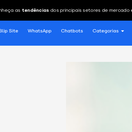
nheça as
tendências
dos principais setores de mercado
Blip Site
WhatsApp
Chatbots
Categorias