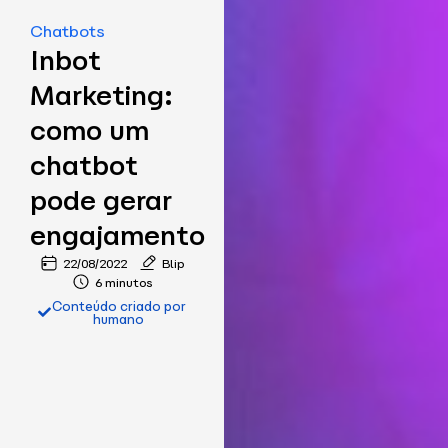
Chatbots
Inbot
Marketing:
como um
chatbot
pode gerar
engajamento
22/08/2022
Blip
6 minutos
Conteúdo criado por
humano