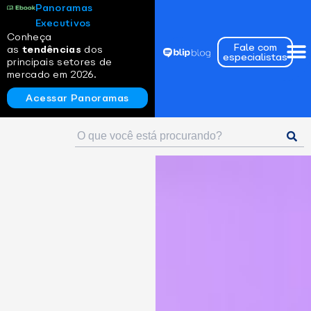
Panoramas
Executivos
Conheça
Fale com
as
tendências
dos
especialistas
principais setores de
mercado em 2026.
Acessar Panoramas