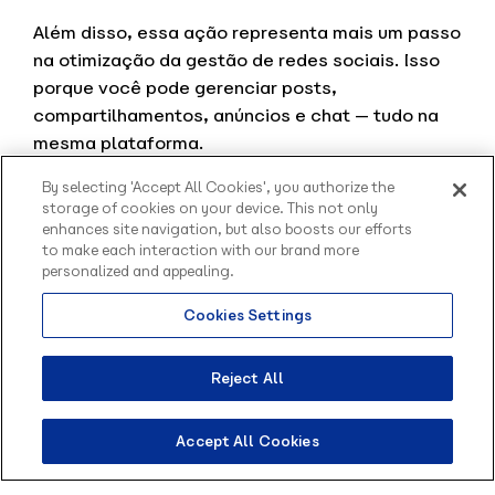
Além disso, essa ação representa mais um passo
na otimização da gestão de redes sociais. Isso
porque você pode gerenciar posts,
compartilhamentos, anúncios e chat — tudo na
mesma plataforma.
Veja em que situações o
By selecting 'Accept All Cookies', you authorize the
storage of cookies on your device. This not only
Inbot Marketing pode ser
enhances site navigation, but also boosts our efforts
to make each interaction with our brand more
aplicado
personalized and appealing.
Cookies Settings
A aplicação do Inbot Marketing pode acontecer
Olá, sou o Contato
em diferentes situações. Com um chatbot
inteligente da Blip.
inteligente, você vai ser capaz de gerar leads
Como posso te ajudar?
Reject All
com mais facilidade. As suas
campanhas de
marketing
serão mais eficientes, uma vez que é
Accept All Cookies
possível coletar mais informações sobre o
cliente além do tradicional endereço eletrônico.