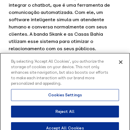
integrar o chatbot, que é uma ferramenta de
comunicação automatizada. Com ele, um
software inteligente simula um atendente
humano e conversa normalmente com seus
clientes. A banda Skank e as Casas Bahia
utilizam esse sistema para otimizar o
relacionamento com os seus públicos.
Percebeu como as redes sociais oferecem
By selecting 'Accept All Cookies', you authorize the
excelentes oportunidades para a sua empresa
storage of cookies on your device. This not only
enhances site navigation, but also boosts our efforts
melhorar o relacionamento com os clientes?
to make each interaction with our brand more
personalized and appealing.
Cookies Settings
Olá, sou o Contato
inteligente da Blip.
Como posso te ajudar?
Reject All
Accept All Cookies