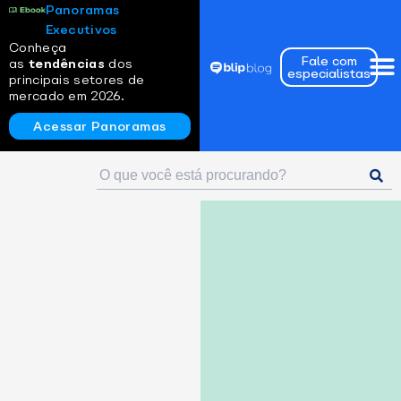
Panoramas
Executivos
Conheça
Fale com
as
tendências
dos
especialistas
principais setores de
mercado em 2026.
Acessar Panoramas